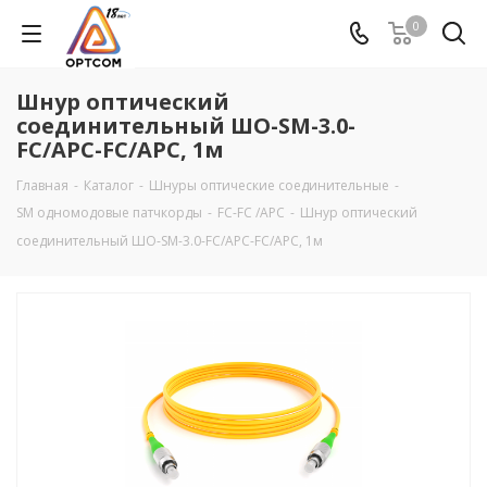
0
Шнур оптический
соединительный ШО-SM-3.0-
FC/APC-FC/APC, 1м
Главная
-
Каталог
-
Шнуры оптические соединительные
-
SM одномодовые патчкорды
-
FC-FC /APC
-
Шнур оптический
соединительный ШО-SM-3.0-FC/APC-FC/APC, 1м