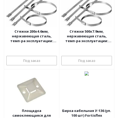
Стяжки 200х4.6мм,
Стяжки 500х7.9мм,
нержавеющая сталь,
нержавеющая сталь,
темп-ра эксплуатации:
темп-ра эксплуатации:
-80...538°C, уп100шт
-80...538°C, уп100шт
Под заказ
Под заказ
Площадка
Бирка кабельная У-136 (уп.
самоклеющаяся для
100 шт) Fortisflex