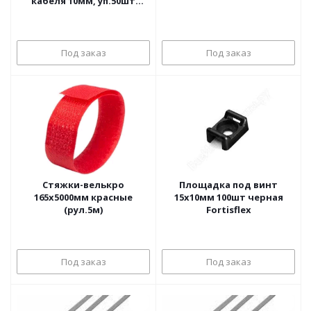
кабеля 10мм, уп.50шт
Rexant
Под заказ
Под заказ
Стяжки-велькро
Площадка под винт
165х5000мм красные
15х10мм 100шт черная
(рул.5м)
Fortisflex
Под заказ
Под заказ