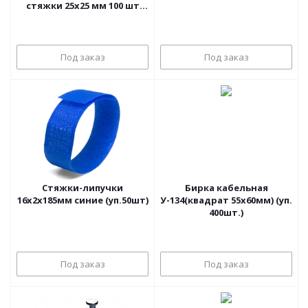
стяжки 25х25 мм 100 шт
белая Rexant
Под заказ
Под заказ
Стяжки-липучки
Бирка кабельная
16х2х185мм синие (уп.50шт)
У-134(квадрат 55х60мм) (уп.
400шт.)
Под заказ
Под заказ