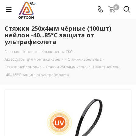
0
Стяжки 250х4мм чёрные (100шт)
нейлон -40...85°C защита от
ультрафиолета
Главная
-
Каталог
-
Компоненты СКС
-
Аксеcсуары для монтажа кабеля
-
Стяжки кабельные
-
Стяжки нейлоновые
-
Стяжки 250х4мм чёрные (100шт) нейлон
-40...85°C защита от ультрафиолета