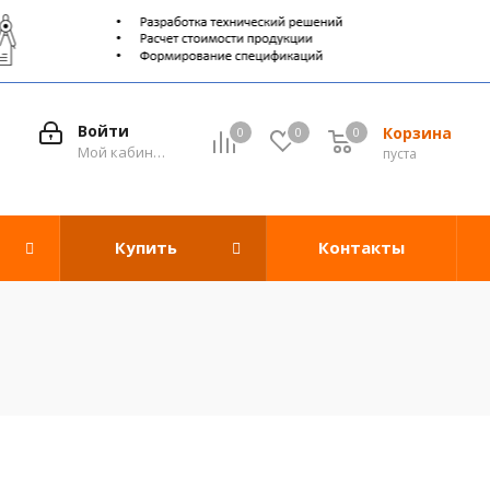
Войти
Корзина
0
0
0
0
Мой кабинет
пуста
Купить
Контакты