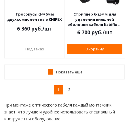
Тросокусы d<=6мм
Стриппер 6-28мм для
двухкомпонентные KNIPEX
удаления внешней
оболочки кабеля Kabifix FK
6 360
руб.
/шт
28
6 700
руб.
/шт
Под заказ
В корзину
Показать еще
1
2
При монтаже оптического кабеля каждый монтажник
знает, что лучше и удобнее использовать специальный
инструмент и оборудование.