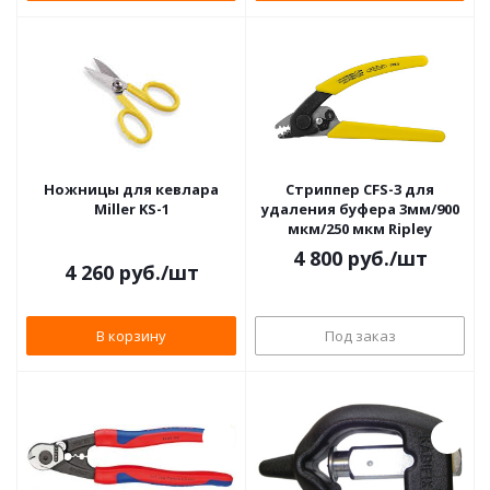
Ножницы для кевлара
Стриппер CFS-3 для
Мiller KS-1
удаления буфера 3мм/900
мкм/250 мкм Ripley
4 800
руб.
/шт
4 260
руб.
/шт
В корзину
Под заказ