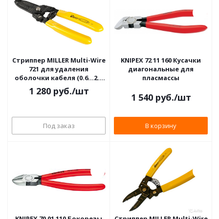
Стриппер MILLER Multi-Wire
KNIPEX 72 11 160 Кусачки
721 для удаления
диагональные для
оболочки кабеля (0.6…2.6
пласмассы
мм)
1 280
руб.
/шт
1 540
руб.
/шт
Под заказ
В корзину
KNIPEX 70 01 110 Бокорезы
Стриппер MILLER Multi-Wire