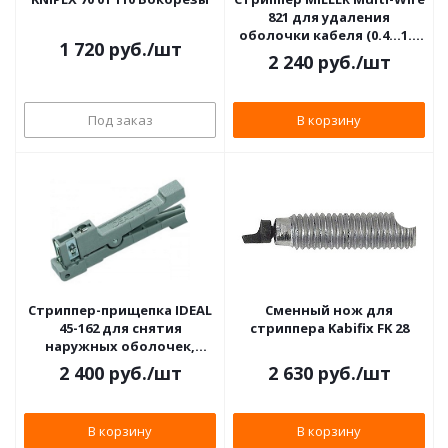
821 для удаления
оболочки кабеля (0.4…1.3
1 720
руб.
/шт
мм)
2 240
руб.
/шт
Под заказ
В корзину
Стриппер-прищепка IDEAL
Сменный нож для
45-162 для снятия
стриппера Kabifix FK 28
наружных оболочек,
d<=3мм
2 400
руб.
/шт
2 630
руб.
/шт
В корзину
В корзину