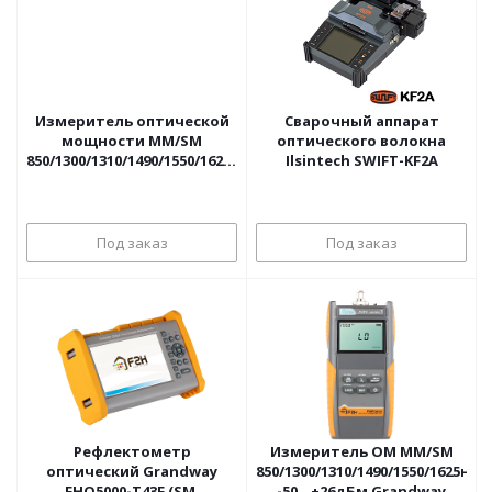
Измеритель оптической
Сварочный аппарат
мощности MM/SM
оптического волокна
850/1300/1310/1490/1550/1625нм,
Ilsintech SWIFT-KF2A
-70...+10дБм, FCU Grandway
Под заказ
Под заказ
Рефлектометр
Измеритель ОМ MM/SM
оптический Grandway
850/1300/1310/1490/1550/1625нм
FHO5000-T43F (SM,
-50...+26дБм Grandway