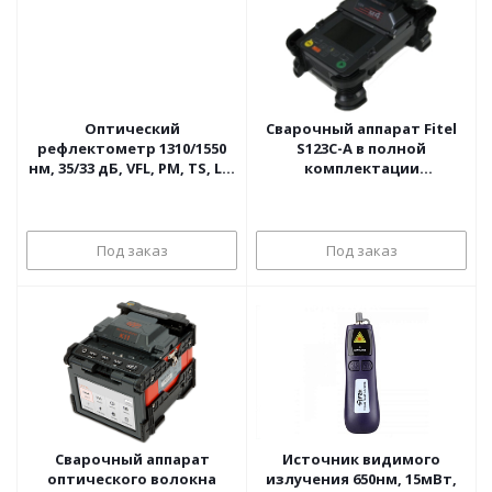
Оптический
Сварочный аппарат Fitel
рефлектометр 1310/1550
S123C-A в полной
нм, 35/33 дБ, VFL, PM, TS, LS,
комплектации
FM Grandway
(аккумуляторная батарея,
скалыватель)
Под заказ
Под заказ
Сварочный аппарат
Источник видимого
оптического волокна
излучения 650нм, 15мВт,