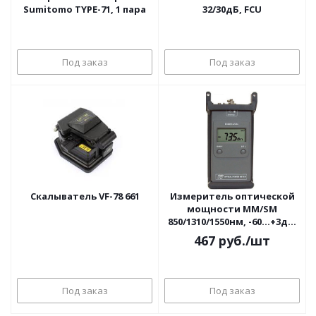
Sumitomo TYPE-71, 1 пара
32/30дБ, FCU
Под заказ
Под заказ
Скалыватель VF-78 661
Измеритель оптической
мощности MM/SM
850/1310/1550нм, -60...+3дБ,
разъем FC/UPC FOD
467
руб.
/шт
Под заказ
Под заказ