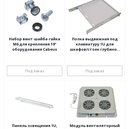
Набор винт-шайба-гайка
Полка выдвижная под
М6 для крепления 19"
клавиатуру 1U для
оборудования Cabeus
шкафов/стоек глубиной
580-620мм ЦМО
Под заказ
Под заказ
Панель освещения 1U,
Модуль вентиляторный