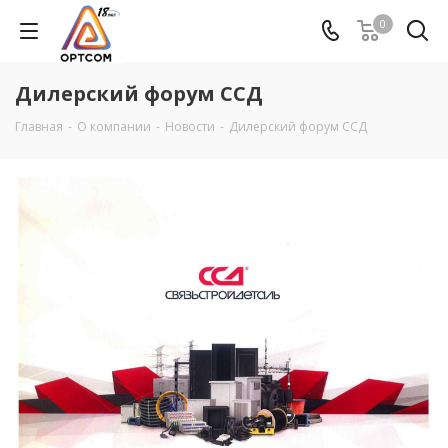
0
Дилерский форум ССД
Главная
-
О компании
-
Новости
-
Дилерский форум ССД