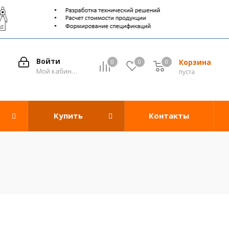
Войти
Корзина
0
0
0
0
Мой кабинет
пуста
Купить
Контакты