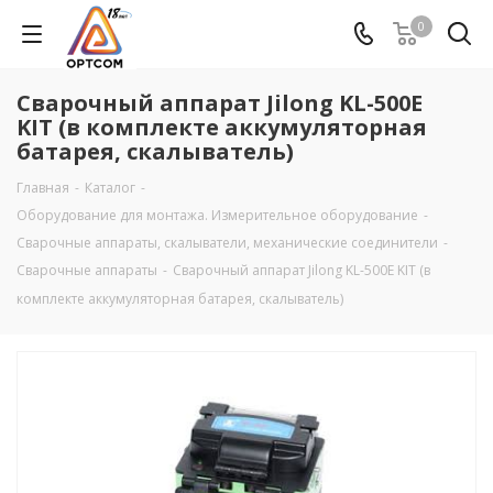
0
Сварочный аппарат Jilong KL-500E
KIT (в комплекте аккумуляторная
батарея, скалыватель)
Главная
-
Каталог
-
Оборудование для монтажа. Измерительное оборудование
-
Сварочные аппараты, скалыватели, механические соединители
-
Сварочные аппараты
-
Сварочный аппарат Jilong KL-500E KIT (в
комплекте аккумуляторная батарея, скалыватель)