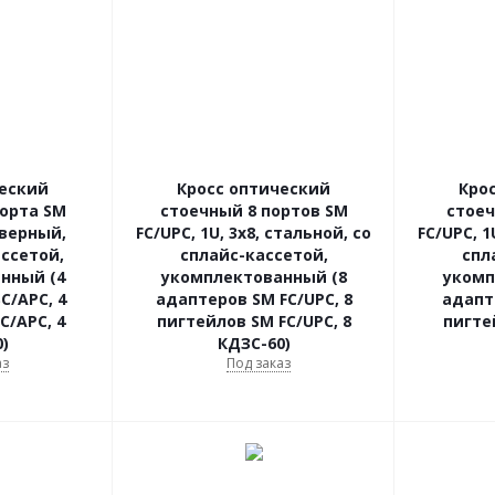
ческий
Кросс оптический
Кро
орта SM
стоечный 8 портов SM
стоеч
верный,
FC/UPC, 1U, 3х8, стальной, со
FC/UPC, 1
ассетой,
сплайс-кассетой,
спл
нный (4
укомплектованный (8
укомп
C/APC, 4
адаптеров SM FC/UPC, 8
адапт
C/APC, 4
пигтейлов SM FC/UPC, 8
пигте
)
КДЗС-60)
аз
Под заказ