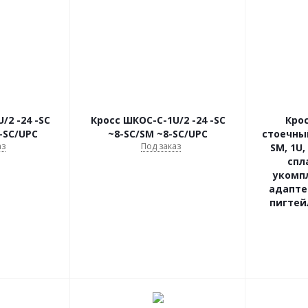
/2 -24 -SC
Кросс ШКОС-С-1U/2 -24 -SC
Кро
-SC/UPC
~8-SC/SM ~8-SC/UPC
стоечный
аз
Под заказ
SM, 1U,
спл
укомп
адаптер
пигтей