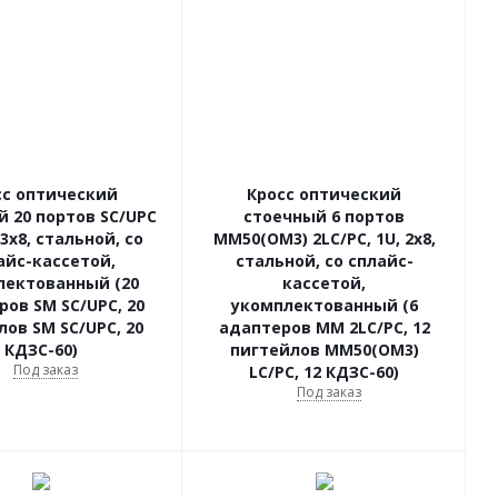
сс оптический
Кросс оптический
 20 портов SC/UPC
стоечный 6 портов
 3х8, стальной, со
МM50(OM3) 2LC/PC, 1U, 2х8,
айс-кассетой,
стальной, со сплайс-
лектованный (20
кассетой,
ов SM SC/UPC, 20
укомплектованный (6
лов SM SC/UPC, 20
адаптеров МM 2LC/PC, 12
КДЗС-60)
пигтейлов MМ50(OM3)
Под заказ
LC/PC, 12 КДЗС-60)
Под заказ