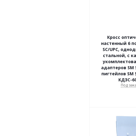
Кросс опти
настенный 6 п
SC/UPC, однод
стальной, с к
укомплектова
адаптеров SM S
пигтейлов SM S
КДЗС-60
Под зак