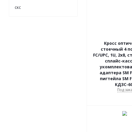
скс
Кросс опти
стоечный 4 п
FC/UPC, 1U, 2х8, 
сплайс-касс
укомплектова
адаптера SM F
пигтейла SM F
КДЗС-60
Под зак