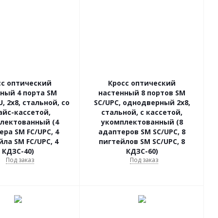
сс оптический
Кросс оптический
ный 4 порта SM
настенный 8 портов SM
U, 2х8, стальной, со
SC/UPC, однодверный 2х8,
айс-кассетой,
стальной, с кассетой,
лектованный (4
укомплектованный (8
ера SM FC/UPC, 4
адаптеров SM SC/UPC, 8
йла SM FC/UPC, 4
пигтейлов SM SC/UPC, 8
КДЗС-40)
КДЗС-60)
Под заказ
Под заказ