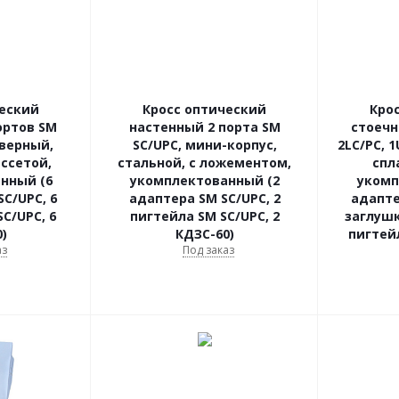
ческий
Кросс оптический
Кро
ортов SM
настенный 2 порта SM
стоечн
верный,
SC/UPC, мини-корпус,
2LC/PC, 1
ассетой,
стальной, с ложементом,
спл
нный (6
укомплектованный (2
укомп
C/UPC, 6
адаптера SM SC/UPC, 2
адаптера МM 2LC
C/UPC, 6
пигтейла SM SC/UPC, 2
заглушк
)
КДЗС-60)
пигтейл
аз
Под заказ