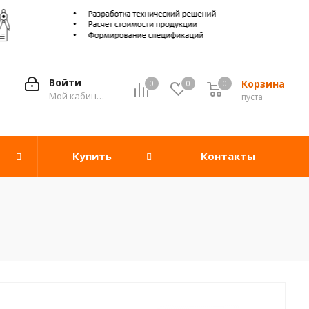
Войти
Корзина
0
0
0
0
Мой кабинет
пуста
Купить
Контакты