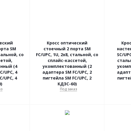
ческий
Кросс оптический
Кро
орта SM
стоечный 2 порта SM
насте
стальной, со
FC/UPC, 1U, 2х8, стальной, со
SC/UP
етой,
сплайс-кассетой,
сталь
нный (4
укомплектованный (2
укомп
C/UPC, 4
адаптера SM FC/UPC, 2
адапт
C/UPC, 4
пигтейла SM FC/UPC, 2
пигте
)
КДЗС-60)
аз
Под заказ