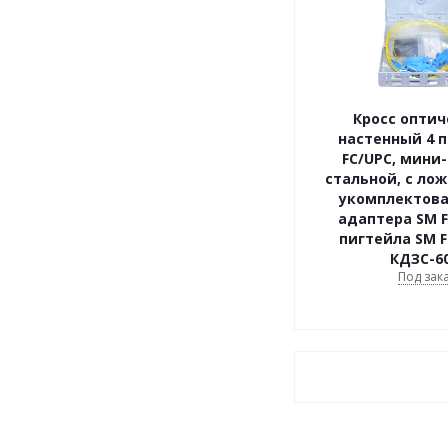
Кросс опти
настенный 4 п
FC/UPC, мини-
стальной, с ло
укомплектова
адаптера SM F
пигтейла SM F
КДЗС-60
Под зак