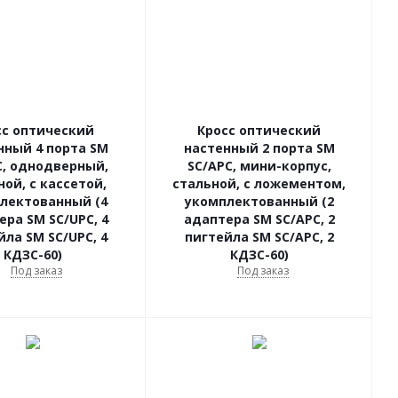
сс оптический
Кросс оптический
нный 4 порта SM
настенный 2 порта SM
C, однодверный,
SC/APC, мини-корпус,
ной, с кассетой,
стальной, с ложементом,
лектованный (4
укомплектованный (2
ера SM SC/UPC, 4
адаптера SM SC/APC, 2
йла SM SC/UPC, 4
пигтейла SM SC/APC, 2
КДЗС-60)
КДЗС-60)
Под заказ
Под заказ