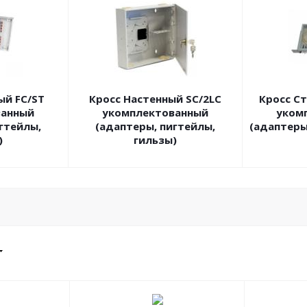
ый FC/ST
Кросс Настенный SC/2LC
Кросс Ст
ванный
укомплектованный
уком
гтейлы,
(адаптеры, пигтейлы,
(адаптеры
)
гильзы)