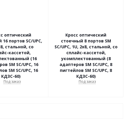
сс оптический
Кросс оптический
 16 портов SC/UPC,
стоечный 8 портов SM
х8, стальной, со
SC/UPC, 1U, 2х8, стальной, со
айс-кассетой,
сплайс-кассетой,
лектованный (16
укомплектованный (8
ов SM SC/UPC, 16
адаптеров SM SC/UPC, 8
лов SM SC/UPC, 16
пигтейлов SM SC/UPC, 8
КДЗС-60)
КДЗС-60)
Под заказ
Под заказ