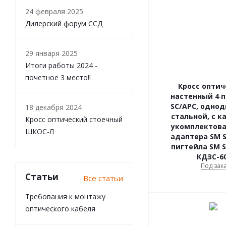
24 февраля 2025
Дилерский форум ССД
29 января 2025
Итоги работы 2024 -
почетное 3 место!!
Кросс опти
настенный 4 п
SC/APC, однод
18 декабря 2024
стальной, с к
Кросс оптический стоечный
укомплектова
ШКОС-Л
адаптера SM S
пигтейла SM S
КДЗС-60
Под зак
Статьи
Все статьи
Требования к монтажу
оптического кабеля