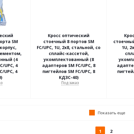
ческий
Кросс оптический
Кро
орта SM
стоечный 8 портов SM
стоечный
корпус,
FC/UPC, 1U, 2х8, стальной, со
1U, 2
жементом,
сплайс-кассетой,
спл
нный (4
укомплектованный (8
укомп
C/UPC, 4
адаптеров SM FC/UPC, 8
адаптер
C/UPC, 4
пигтейлов SM FC/UPC, 8
пигтей
)
КДЗС-40)
аз
Под заказ
Показать еще
1
2