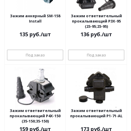
Зажим анкерный SM-158
Зажим ответвительный
Install
прокалывающий P3X-95
(25-95;25-95)
135
руб.
/шт
136
руб.
/шт
Под заказ
Под заказ
Зажим ответвительный
Зажим ответвительный
прокалывающий P4X-150
прокалывающий P1-71-AL
(35-150;35-150)
159
руб.
/шт
173
руб.
/шт