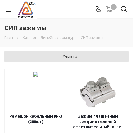
0
СИП зажимы
Главная
-
Каталог
-
Линейная арматура
-
СИП зажимы
Фильтр
Ремешок кабельный KR-3
Зажим плашечный
(200шт)
соединительный
ответвительный ПС-16-
120-2-ССД