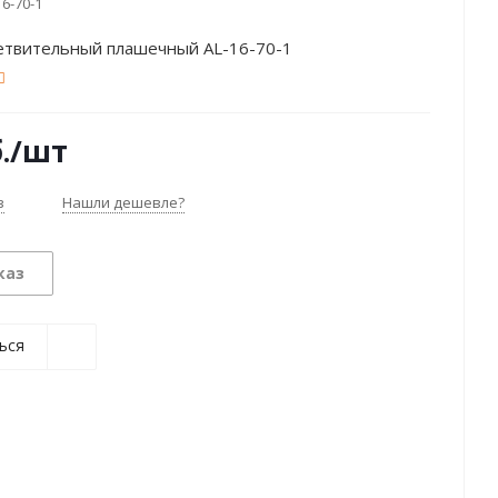
16-70-1
етвительный плашечный AL-16-70-1
.
/шт
з
Нашли дешевле?
каз
ься