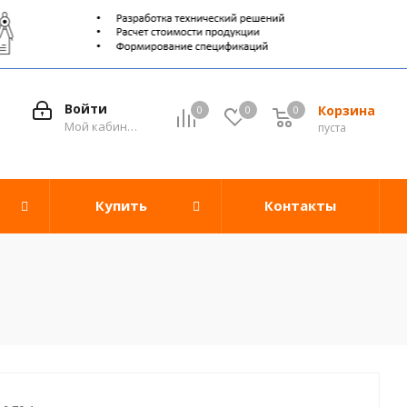
Войти
Корзина
0
0
0
0
Мой кабинет
пуста
Купить
Контакты