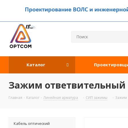
Каталог
Проектировщ
Зажим ответвительный 
Главная
-
Каталог
-
Линейная арматура
-
СИП зажимы
-
Зажим 
Кабель оптический