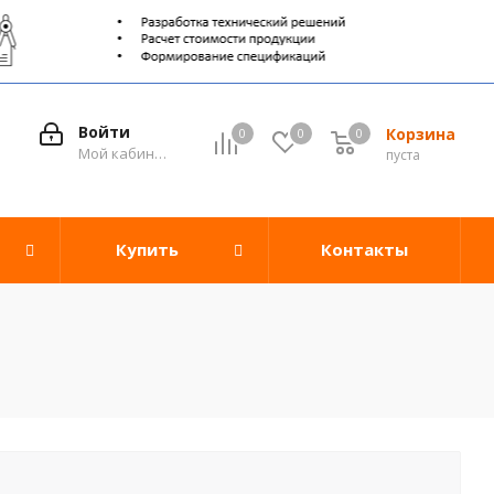
Войти
Корзина
0
0
0
0
Мой кабинет
пуста
Купить
Контакты