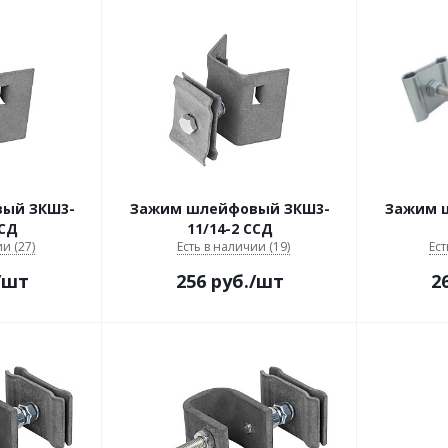
ый ЗКШ3-
Зажим шлейфовый ЗКШ3-
Зажим 
ССД
11/14-2 ССД
и (27)
Есть в наличии (19)
Ест
/шт
256
руб.
/шт
2