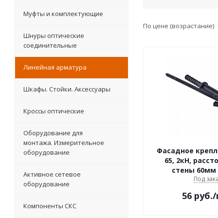
Муфты и комплектующие
По цене (возрастание)
Шнуры оптические
соединительные
Линейная арматура
Шкафы. Стойки. Аксесcуары
Кроссы оптические
Оборудование для
монтажа. Измерительное
Фасадное крепле
оборудование
65, 2кН, расст
стены 60мм I
Активное сетевое
Под зак
оборудование
56
руб.
Компоненты СКС