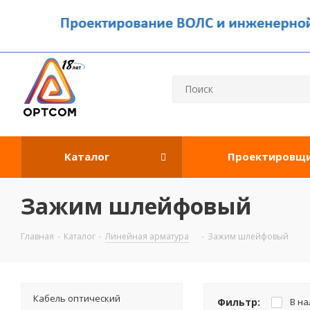
Каталог
Проектировщ
Зажим шлейфовый
Главная
-
Каталог
-
Линейная арматура
-
Зажим шлейфовый
Кабель оптический
Фильтр:
В н