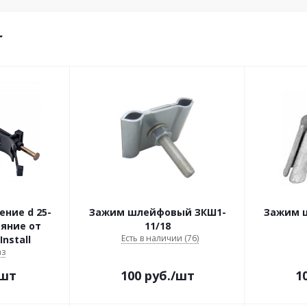
ние d 25-
Зажим шлейфовый ЗКШ1-
Зажим 
ояние от
11/18
Есть в наличии (76)
nstall
аз
/шт
100
руб.
/шт
1