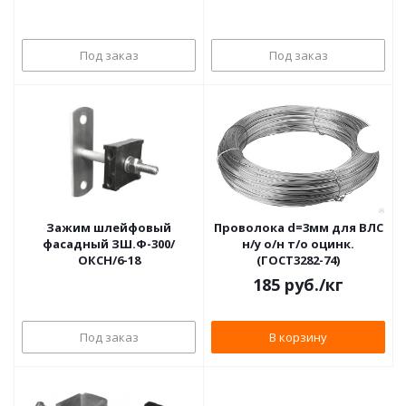
Под заказ
Под заказ
Зажим шлейфовый
Проволока d=3мм для ВЛС
фасадный ЗШ.Ф-300/
н/у о/н т/о оцинк.
ОКСН/6-18
(ГОСТ3282-74)
185
руб.
/кг
Под заказ
В корзину