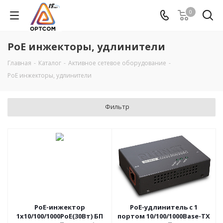
0
PoE инжекторы, удлинители
Главная
-
Каталог
-
Активное сетевое оборудование
-
PoE инжекторы, удлинители
Фильтр
PoE-инжектор
PoE-удлинитель c 1
1х10/100/1000PoE(30Вт) БП
портом 10/100/1000Base-TX