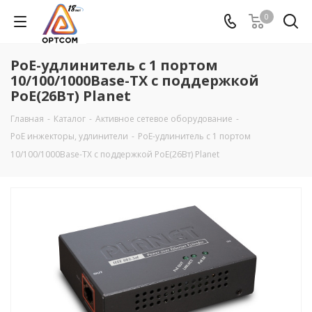
0
PoE-удлинитель c 1 портом
10/100/1000Base-TX с поддержкой
PoE(26Вт) Planet
Главная
-
Каталог
-
Активное сетевое оборудование
-
PoE инжекторы, удлинители
-
PoE-удлинитель c 1 портом
10/100/1000Base-TX с поддержкой PoE(26Вт) Planet