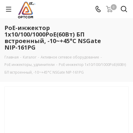
0
PoE-инжектор
1х10/100/1000PoE(60Вт) БП
встроенный, -10~+45°C NSGate
NIP-161PG
Главная
-
Каталог
-
Активное сетевое оборудование
-
PoE инжекторы, удлинители
-
PoE-инжектор 1х10/100/1000PoE(60Вт)
БП встроенный, -10~+45°C NSGate NIP-161PG