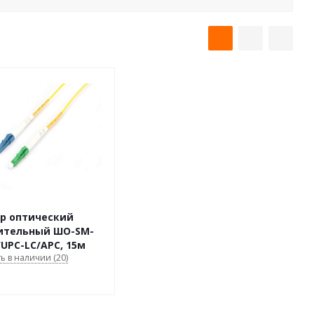
р оптический
ительный ШО-SM-
/UPC-LC/АPC, 15м
ть в наличии (20)