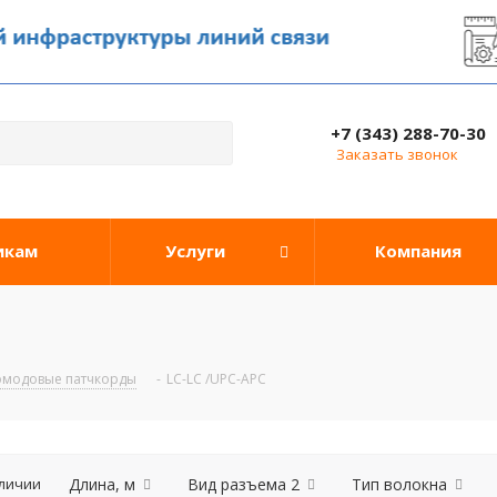
+7 (343) 288-70-30
Заказать звонок
икам
Услуги
Компания
омодовые патчкорды
-
LC-LC /UPC-APC
аличии
Длина, м
Вид разъема 2
Тип волокна