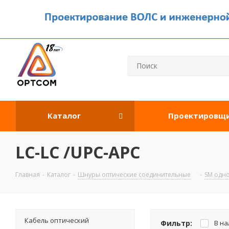
Каталог
Проектировщ
LC-LC /UPC-APC
Главная
-
Каталог
-
Шнуры оптические соединительные
-
SM одн
Кабель оптический
Фильтр:
В н