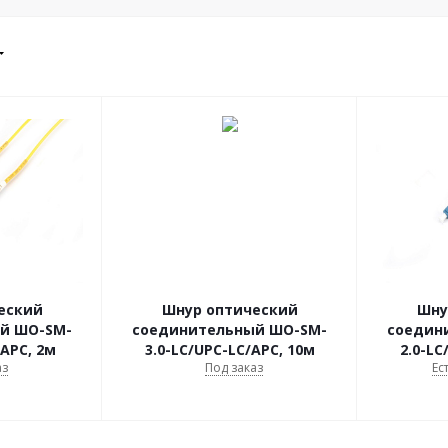
еский
Шнур оптический
Шну
й ШО-SM-
соединительный ШО-SM-
соедин
/АPC, 2м
3.0-LC/UPC-LC/АPC, 10м
2.0-LC
аз
Под заказ
Ес