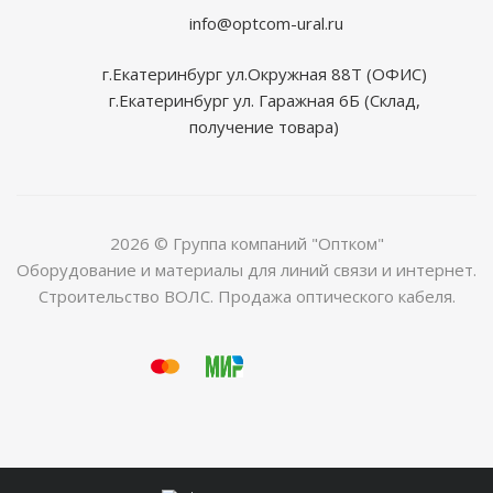
info@optcom-ural.ru
г.Екатеринбург ул.Окружная 88Т (ОФИС)
г.Екатеринбург ул. Гаражная 6Б (Склад,
получение товара)
2026 © Группа компаний "Оптком"
Оборудование и материалы для линий связи и интернет.
Строительство ВОЛС. Продажа оптического кабеля.
beautiful
xxx
افلام
indian
www.indianwap.net
sax
beauty
rekha
bathroom
حضن
sixy
telugu
xvideohind
tubidy
xindians