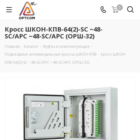
0
Кросс ШКОН-КПВ-64(2)-SC ~48-
SC/APC ~48-SC/APC (ОРШ-32)
Главная
-
Каталог
-
Муфты и комплектующие
-
Подъездные антивандальные кроссы ШКОН-КПВ
-
Кросс ШКОН-
КПВ-64(2)-SC ~48-SC/APC ~48-SC/APC (ОРШ-32)