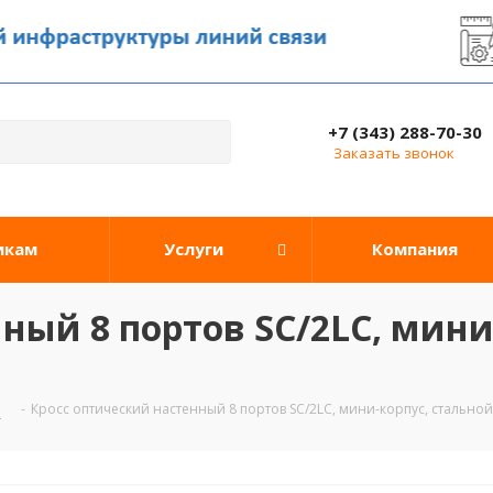
+7 (343) 288-70-30
Заказать звонок
икам
Услуги
Компания
ный 8 портов SC/2LC, мини-
C
-
Кросс оптический настенный 8 портов SC/2LC, мини-корпус, стально