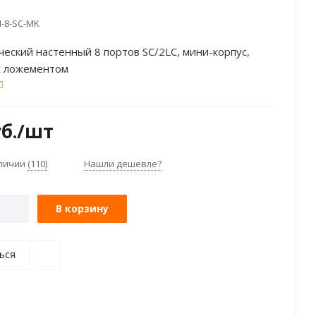
-8-SC-MK
ческий настенный 8 портов SC/2LC, мини-корпус,
с ложементом
б.
/шт
аличии
(110)
Нашли дешевле?
В корзину
ься