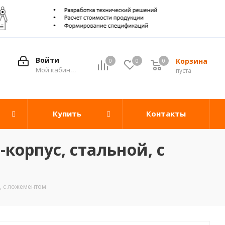
Войти
Корзина
0
0
0
0
Мой кабинет
пуста
Купить
Контакты
корпус, стальной, с
й, с ложементом