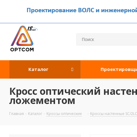
Каталог
Проектировщ
Кросс оптический настен
ложементом
Главная
-
Каталог
-
Кроссы оптические
-
Кроссы настенные SC/2L