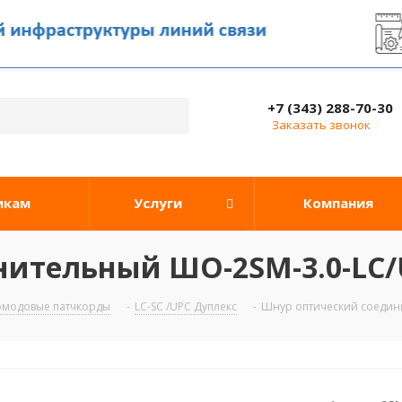
+7 (343) 288-70-30
Заказать звонок
икам
Услуги
Компания
ительный ШО-2SM-3.0-LC/
омодовые патчкорды
-
LC-SC /UPC Дуплекс
-
Шнур оптический соедини