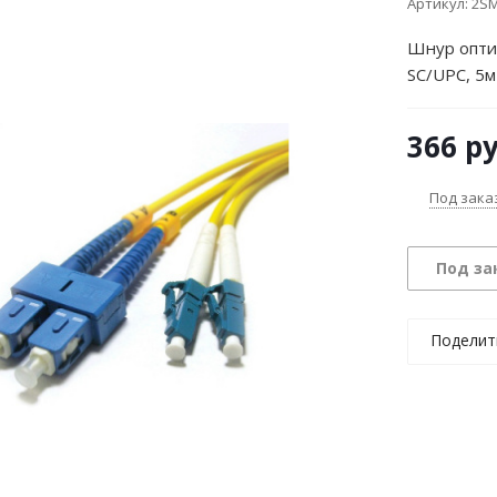
Артикул:
2SM
Шнур опти
SC/UPC, 5м
366
ру
Под зака
Под за
Поделит