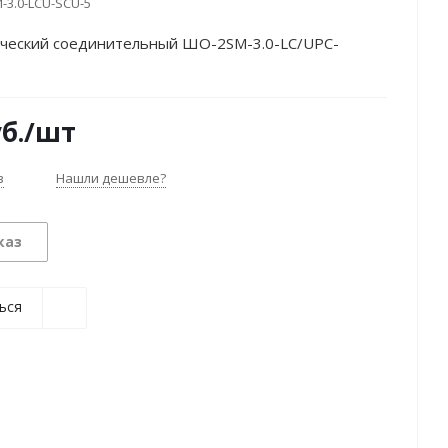
-3.0-LCU-SCU-5
ческий соединительный ШО-2SM-3.0-LC/UPC-
б.
/шт
з
Нашли дешевле?
каз
ься