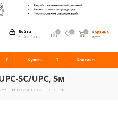
Войти
Корзина
0
0
0
0
Мой кабинет
пуста
Купить
Контакты
UPC-SC/UPC, 5м
тельный ШО-2SM-3.0-LC/UPC-SC/UPC, 5м