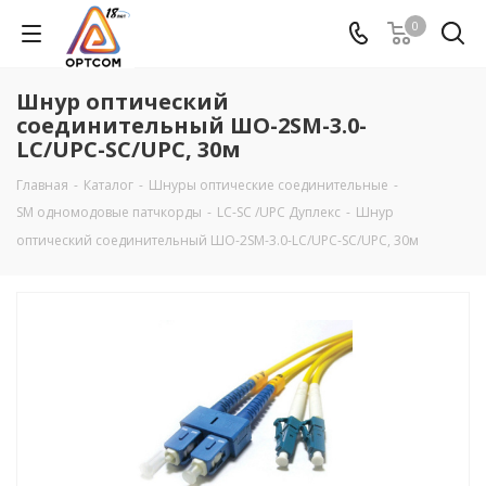
0
Шнур оптический
соединительный ШО-2SM-3.0-
LC/UPC-SC/UPC, 30м
Главная
-
Каталог
-
Шнуры оптические соединительные
-
SM одномодовые патчкорды
-
LC-SC /UPC Дуплекс
-
Шнур
оптический соединительный ШО-2SM-3.0-LC/UPC-SC/UPC, 30м