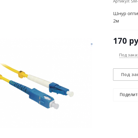
Артикул:
SM-
Шнур опти
2м
170
ру
Под зака
Под за
Поделит