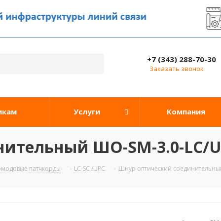
+7 (343) 288-70-30
Заказать звонок
икам
Услуги
Компания
ительный ШО-SM-3.0-LC/U
омодовые патчкорды
-
LC-SC /UPC
-
Шнур оптический соединительный