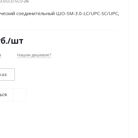
3.0-LCU-SCU-2м
ческий соединительный ШО-SM-3.0-LC/UPC-SC/UPC,
б.
/шт
з
Нашли дешевле?
каз
ься