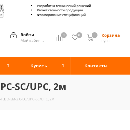
Войти
Корзина
0
0
0
0
Мой кабинет
пуста
Купить
Контакты
PC-SC/UPC, 2м
 ШО-SM-3.0-LC/UPC-SC/UPC, 2м