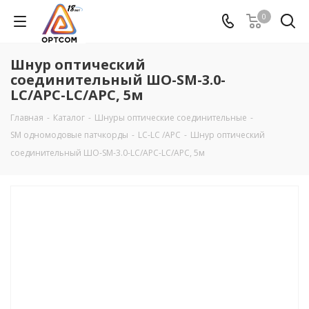
0
Шнур оптический
соединительный ШО-SM-3.0-
LC/APC-LC/АPC, 5м
Главная
-
Каталог
-
Шнуры оптические соединительные
-
SM одномодовые патчкорды
-
LC-LC /APC
-
Шнур оптический
соединительный ШО-SM-3.0-LC/APC-LC/АPC, 5м