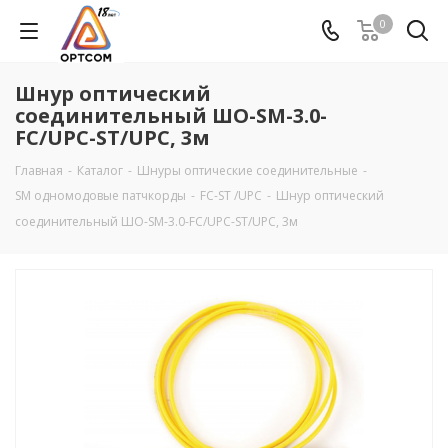
0
Шнур оптический
соединительный ШО-SM-3.0-
FC/UPC-ST/UPC, 3м
Главная
-
Каталог
-
Шнуры оптические соединительные
-
SM одномодовые патчкорды
-
FC-ST /UPC
-
Шнур оптический
соединительный ШО-SM-3.0-FC/UPC-ST/UPC, 3м