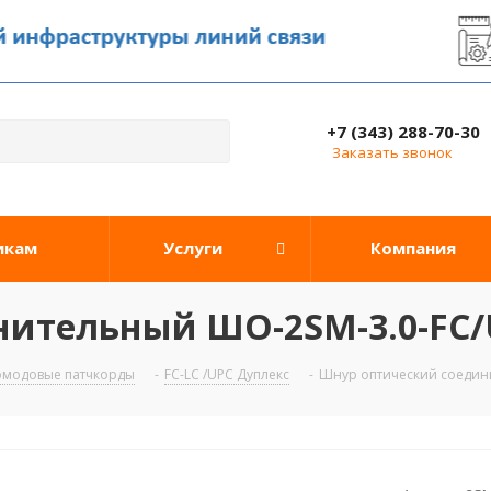
+7 (343) 288-70-30
Заказать звонок
икам
Услуги
Компания
ительный ШО-2SM-3.0-FC/
омодовые патчкорды
-
FC-LC /UPC Дуплекс
-
Шнур оптический соедини