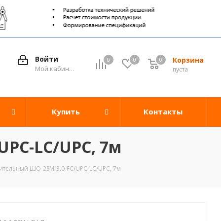
Войти
Корзина
0
0
0
0
Мой кабинет
пуста
Купить
Контакты
UPC-LC/UPC, 7м
тельный ШО-2SM-3.0-FC/UPC-LC/UPC, 7м