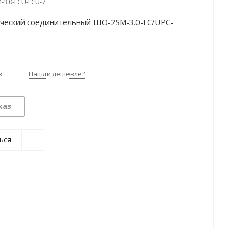
-3.0-FCU-LCU-7
ческий соединительный ШО-2SM-3.0-FC/UPC-
з
Нашли дешевле?
каз
ься