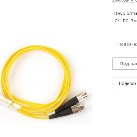
Артикул:
2SM
Шнур опти
LC/UPC, 7м
Под зака
Под за
Поделит