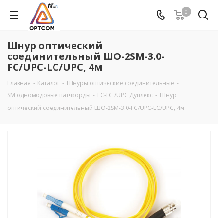
0
Шнур оптический
соединительный ШО-2SM-3.0-
FC/UPC-LC/UPC, 4м
Главная
-
Каталог
-
Шнуры оптические соединительные
-
SM одномодовые патчкорды
-
FC-LC /UPC Дуплекс
-
Шнур
оптический соединительный ШО-2SM-3.0-FC/UPC-LC/UPC, 4м