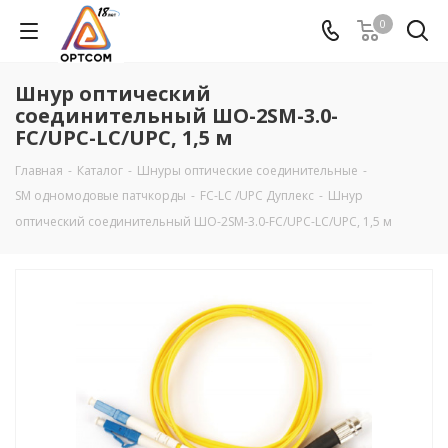
0
Шнур оптический
соединительный ШО-2SM-3.0-
FC/UPC-LC/UPC, 1,5 м
Главная
-
Каталог
-
Шнуры оптические соединительные
-
SM одномодовые патчкорды
-
FC-LC /UPC Дуплекс
-
Шнур
оптический соединительный ШО-2SM-3.0-FC/UPC-LC/UPC, 1,5 м