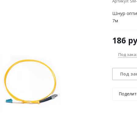
Артикул:
SM-
Шнур опти
7м
186
ру
Под зака
Под за
Поделит