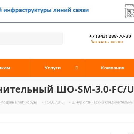
+7 (343) 288-70-30
Заказать звонок
икам
Услуги
Компания
ительный ШО-SM-3.0-FC/U
омодовые патчкорды
-
FC-LC /UPC
-
Шнур оптический соединительный