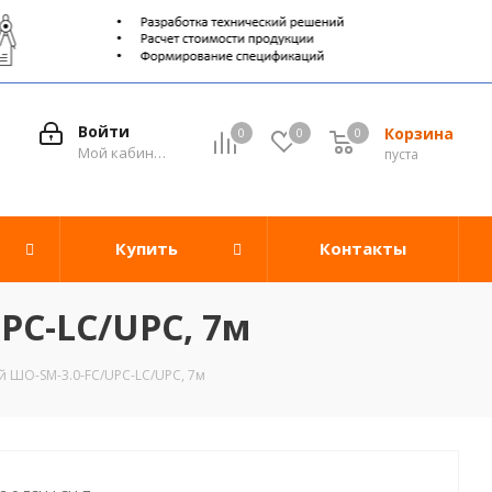
Войти
Корзина
0
0
0
0
Мой кабинет
пуста
Купить
Контакты
PC-LC/UPC, 7м
 ШО-SM-3.0-FC/UPC-LC/UPC, 7м