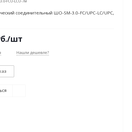
3.0-FCU-LCU-7м
ческий соединительный ШО-SM-3.0-FC/UPC-LC/UPC,
б.
/шт
з
Нашли дешевле?
каз
ься