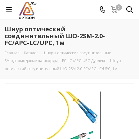
0
Шнур оптический
соединительный ШО-2SM-2.0-
FC/APC-LC/UPC, 1м
Главная
-
Каталог
-
Шнуры оптические соединительные
-
SM одномодовые патчкорды
-
FC-LC /APC-UPC Дуплекс
-
Шнур
оптический соединительный ШО-2SM-2.0-FC/APC-LC/UPC, 1м