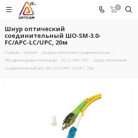
0
Шнур оптический
соединительный ШО-SM-3.0-
FC/APC-LC/UPC, 20м
Главная
-
Каталог
-
Шнуры оптические соединительные
-
SM одномодовые патчкорды
-
FC-LC /APC-UPC
-
Шнур оптический
соединительный ШО-SM-3.0-FC/APC-LC/UPC, 20м