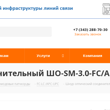
+7 (343) 288-70-30
Заказать звонок
икам
Услуги
Компания
ительный ШО-SM-3.0-FC/A
омодовые патчкорды
-
FC-LC /APC-UPC
-
Шнур оптический соединител