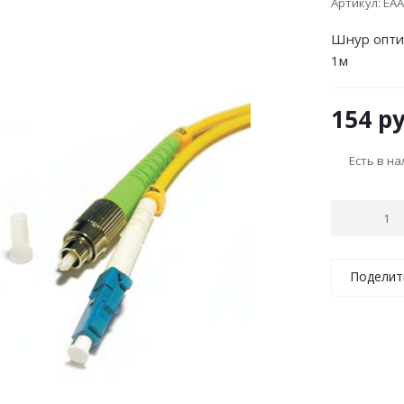
Артикул:
EAA
Шнур опти
1м
154
ру
Есть в н
Поделит