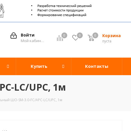
Войти
Корзина
0
0
0
0
Мой кабинет
пуста
Купить
Контакты
PC-LC/UPC, 1м
ьный ШО-SM-3.0-FC/APC-LC/UPC, 1м