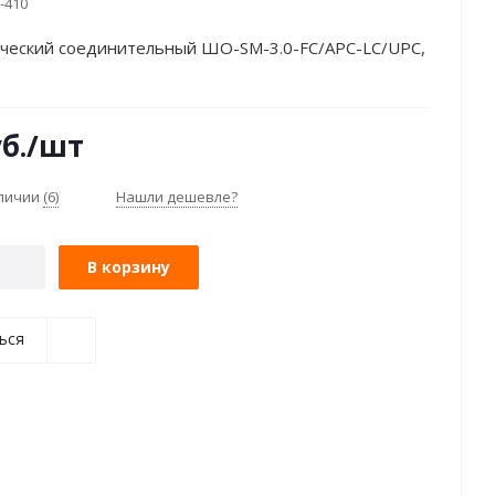
-410
ческий соединительный ШО-SM-3.0-FC/APC-LC/UPC,
б.
/шт
аличии
(6)
Нашли дешевле?
В корзину
ься