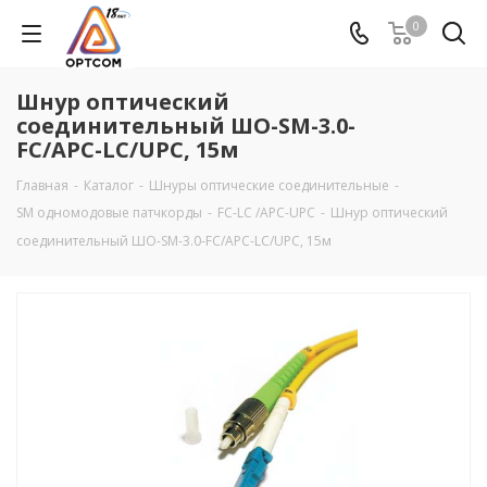
0
Шнур оптический
соединительный ШО-SM-3.0-
FC/APC-LC/UPC, 15м
Главная
-
Каталог
-
Шнуры оптические соединительные
-
SM одномодовые патчкорды
-
FC-LC /APC-UPC
-
Шнур оптический
соединительный ШО-SM-3.0-FC/APC-LC/UPC, 15м