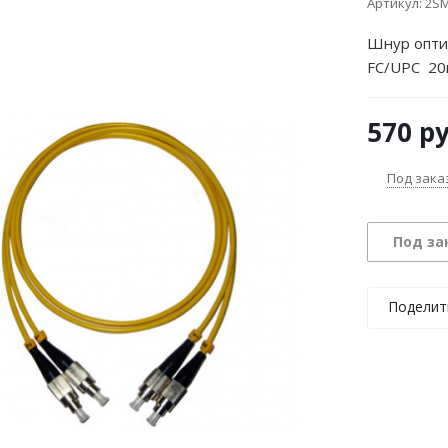
Артикул:
2SM
Шнур опти
FC/UPC 20
570
ру
Под зака
Под за
Поделит