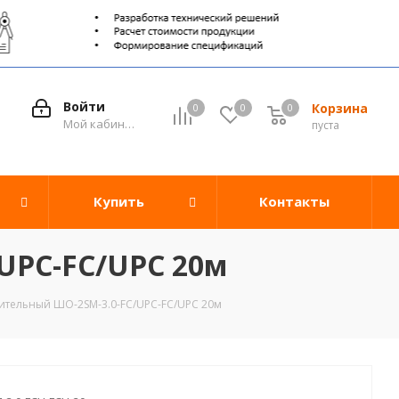
Войти
Корзина
0
0
0
0
Мой кабинет
пуста
Купить
Контакты
UPC-FC/UPC 20м
ительный ШО-2SM-3.0-FC/UPC-FC/UPC 20м