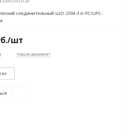
-3.0-FCU-FCU-20
ческий соединительный ШО-2SM-3.0-FC/UPC-
м
б.
/шт
з
Нашли дешевле?
каз
ься