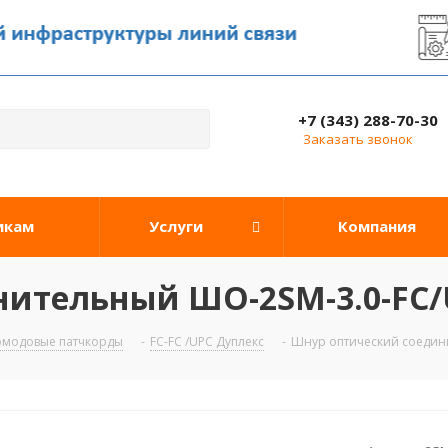
+7 (343) 288-70-30
Заказать звонок
икам
Услуги
Компания
нительный ШО-2SM-3.0-FC/
омодовые патчкорды
-
FC-FC /UPC Дуплекс
-
Шнур оптический соедин