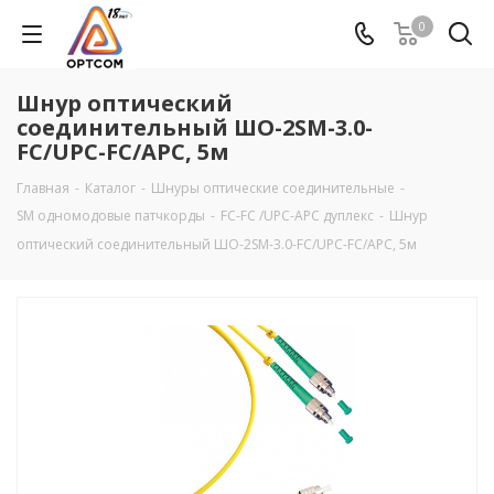
0
Шнур оптический
соединительный ШО-2SM-3.0-
FC/UPC-FC/АPC, 5м
Главная
-
Каталог
-
Шнуры оптические соединительные
-
SM одномодовые патчкорды
-
FC-FC /UPC-APC дуплекс
-
Шнур
оптический соединительный ШО-2SM-3.0-FC/UPC-FC/АPC, 5м