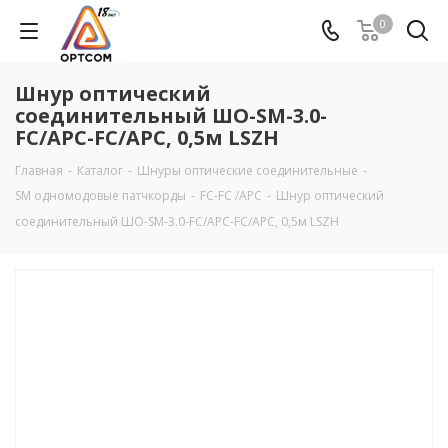
0
Шнур оптический
соединительный ШО-SM-3.0-
FC/APC-FC/APC, 0,5м LSZH
Главная
-
Каталог
-
Шнуры оптические соединительные
-
SM одномодовые патчкорды
-
FC-FC /APC
-
Шнур оптический
соединительный ШО-SM-3.0-FC/APC-FC/APC, 0,5м LSZH