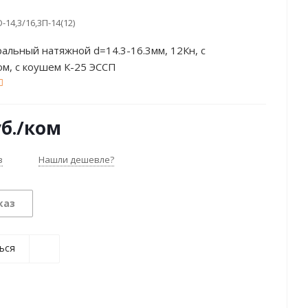
-14,3/16,3П-14(12)
альный натяжной d=14.3-16.3мм, 12Кн, с
м, с коушем К-25 ЭССП
б.
/ком
з
Нашли дешевле?
каз
ься