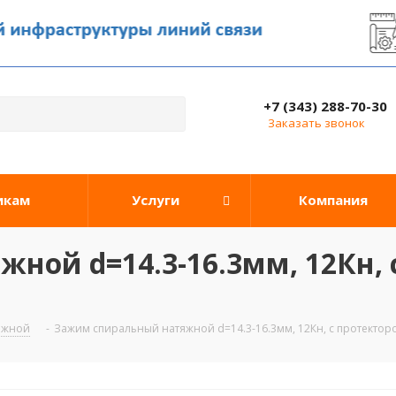
+7 (343) 288-70-30
Заказать звонок
икам
Услуги
Компания
ой d=14.3-16.3мм, 12Кн, с
яжной
-
Зажим спиральный натяжной d=14.3-16.3мм, 12Кн, с протекторо