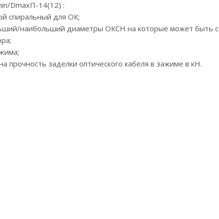
n/DmaxП-14(12) :
ой спиральный для ОК;
ьший/наибольший диаметры ОКСН на которые может быть с
ра;
жима;
зана прочность заделки оптического кабеля в зажиме в кН.