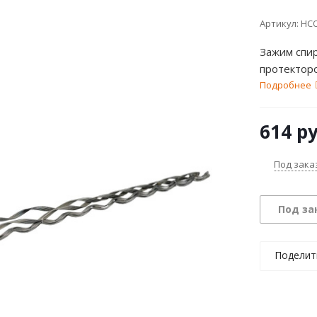
Артикул:
НСО
Зажим спир
протекторо
Подробнее
614
ру
Под зака
Под за
Поделит