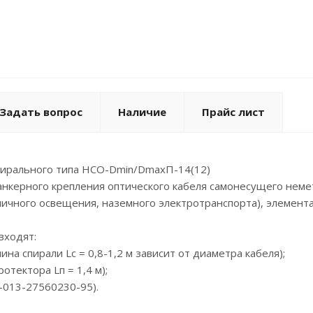
Задать вопрос
Наличие
Прайс лист
ирального типа НСО-Dmin/DmaxП-14(12)
нкерного крепления оптического кабеля самонесущего немет
личного освещения, наземного электротранспорта), элемента
входят:
лина спирали Lс = 0,8-1,2 м зависит от диаметра кабеля);
отектора Lп = 1,4 м);
1-013-27560230-95).