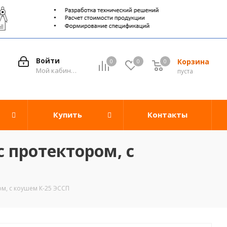
Войти
Корзина
0
0
0
0
Мой кабинет
пуста
Купить
Контакты
 протектором, с
м, с коушем К-25 ЭССП