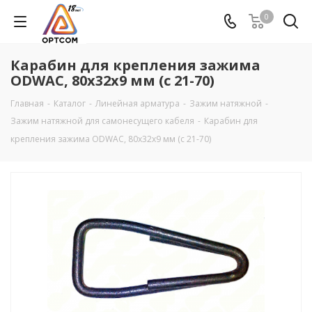
0
Карабин для крепления зажима
ODWAC, 80х32х9 мм (с 21-70)
Главная
-
Каталог
-
Линейная арматура
-
Зажим натяжной
-
Зажим натяжной для самонесущего кабеля
-
Карабин для
крепления зажима ODWAC, 80х32х9 мм (с 21-70)