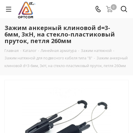
0
Зажим анкерный клиновой d=3-
6мм, 3кН, на стекло-пластиковый
пруток, петля 260мм
Главная
-
Каталог
-
Линейная арматура
-
Зажим натяжной
-
Зажим натяжной для подвесного кабеля типа "8"
-
Зажим анкерный
клиновой d=3-6мм, 3кН, на стекло-пластиковый пруток, петля 260мм