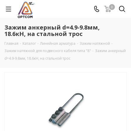
0
Зажим анкерный d=4.9-9.8мм,
18.6кН, на стальной трос
Главная
-
Каталог
-
Линейная арматура
-
Зажим натяжной
-
Зажим натяжной для подвесного кабеля типа "8"
-
Зажим анкерный
d=4.9-9.8мм, 18.6кН, на стальной трос