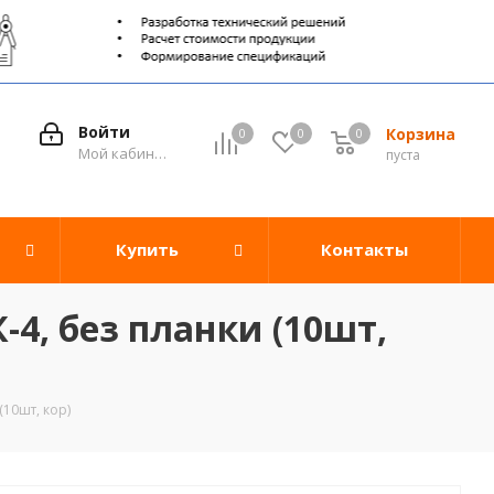
Войти
Корзина
0
0
0
0
Мой кабинет
пуста
Купить
Контакты
4, без планки (10шт,
(10шт, кор)