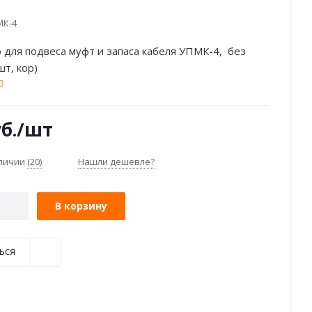
МК-4
 для подвеса муфт и запаса кабеля УПМК-4, без
шт, кор)
б.
/шт
аличии
(20)
Нашли дешевле?
В корзину
ься