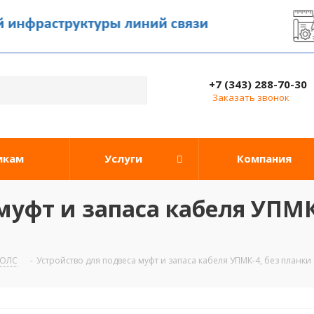
+7 (343) 288-70-30
Заказать звонок
икам
Услуги
Компания
муфт и запаса кабеля УПМК-
ВОЛС
-
Устройство для подвеса муфт и запаса кабеля УПМК-4, без планки 