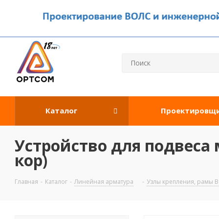
Каталог
Проектировщ
Устройство для подвеса 
кор)
Главная
-
Каталог
-
Линейная арматура
-
Узлы крепления, рамы 