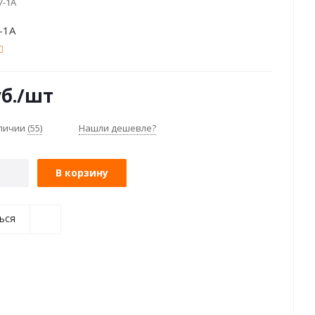
7-1А
-1А
б.
/шт
аличии
(55)
Нашли дешевле?
В корзину
ься