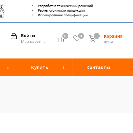
Войти
Корзина
0
0
0
0
Мой кабинет
пуста
Купить
Контакты