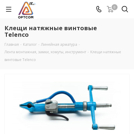
0
Клещи натяжные винтовые
Telenco
Главная
-
Каталог
-
Линейная арматура
-
Лента монтажная, замки, хомуты, инструмент
-
Клещи натяжные
винтовые Telenco