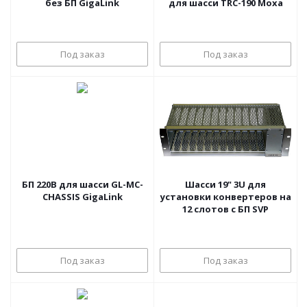
без БП GigaLink
для шасси TRC-190 Moxa
Под заказ
Под заказ
БП 220В для шасси GL-MC-
Шасси 19" 3U для
CHASSIS GigaLink
установки конвертеров на
12 слотов с БП SVP
Под заказ
Под заказ