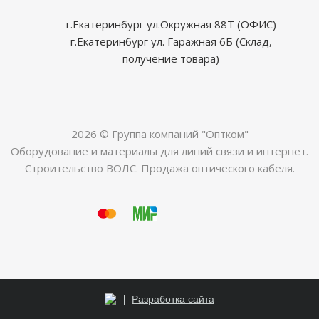
г.Екатеринбург ул.Окружная 88Т (ОФИС)
г.Екатеринбург ул. Гаражная 6Б (Склад,
получение товара)
2026 © Группа компаний "Оптком"
Оборудование и материалы для линий связи и интернет.
Строительство ВОЛС. Продажа оптического кабеля.
beautiful
xxx
افلام
indian
www.indianwap.net
sax
beauty
rekha
bathroom
حضن
sixy
telugu
xvideohind
tubidy
xindians
Разработка сайта
cameltoe
indian
سيكس
kitchen
indiansexmms.me
video
venus
sex
sex
خلفى
video
college
tubebond.mobi
new
com