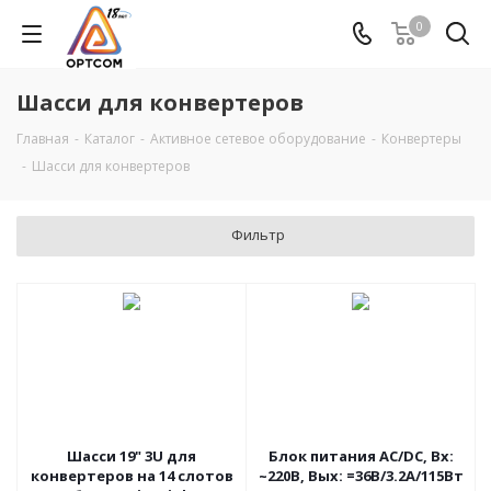
0
Шасси для конвертеров
Главная
-
Каталог
-
Активное сетевое оборудование
-
Конвертеры
-
Шасси для конвертеров
Фильтр
Шасси 19" 3U для
Блок питания AC/DC, Вх:
конвертеров на 14 слотов
~220В, Вых: =36В/3.2А/115Вт