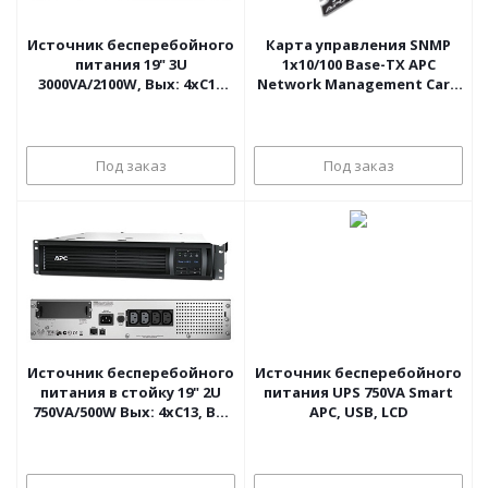
Источник бесперебойного
Карта управления SNMP
питания 19" 3U
1х10/100 Base-TX APC
3000VA/2100W, Вых: 4хC13
Network Management Card
+1хC19, Вх: 1хC20, 230V, RS-
2
232, USB, слот для SNMP-
карты ELTENA Monolith
Под заказ
Под заказ
Источник бесперебойного
Источник бесперебойного
питания в стойку 19" 2U
питания UPS 750VA Smart
750VA/500W Вых: 4хC13, Вх:
APC, USB, LCD
1хC14 230V, USB, RS-232,
слот для SNMP-карты APC
Smart-UPS