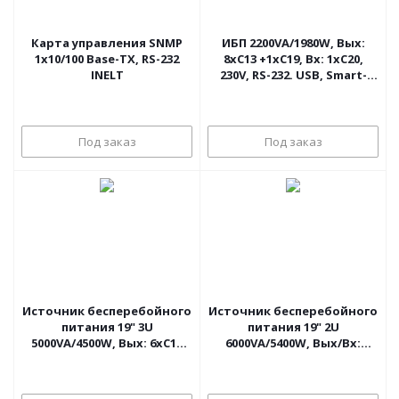
Карта управления SNMP
ИБП 2200VA/1980W, Вых:
1х10/100 Base-TX, RS-232
8хC13 +1хC19, Вх: 1хC20,
INELT
230V, RS-232. USB, Smart-
слот для SNMP-карты АРС
Smart-UPS
Под заказ
Под заказ
Источник бесперебойного
Источник бесперебойного
питания 19" 3U
питания 19" 2U
5000VA/4500W, Вых: 6хC13
6000VA/5400W, Вых/Вх:
+4хC19, Вх: Hard Wire 3,
клемный блок, 230V, RS-232,
230V, RS-232, слот для
слот для SNMP-карты
SNMP-карты APC Smart-UPS
INELT