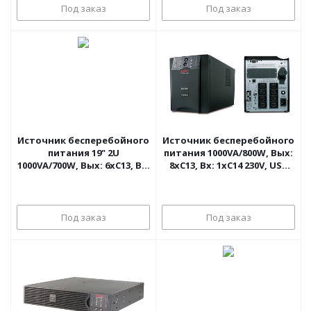
Под заказ
Под заказ
Источник бесперебойного
Источник бесперебойного
питания 19" 2U
питания 1000VA/800W, Вых:
1000VA/700W, Вых: 6хC13, Вх:
8хC13, Вх: 1хC14 230V, USB
1хC14, 230V, RS-232, слот
APC Smart-UPS
для SNMP-карты, APC
Smart-UPS
Под заказ
Под заказ