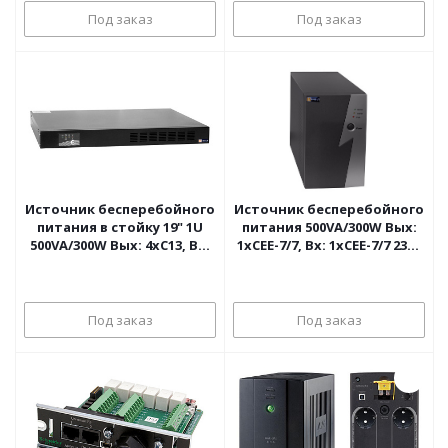
SURTRK2
Под заказ
Под заказ
Источник бесперебойного
Источник бесперебойного
питания в стойку 19" 1U
питания 500VA/300W Вых:
500VA/300W Вых: 4хC13, Вх:
1хCEE-7/7, Вх: 1хCEE-7/7 230V
1хC14 230V RS-232, SNMP
RS-232, INELT Intelligent
INELT Intelligent II
Под заказ
Под заказ