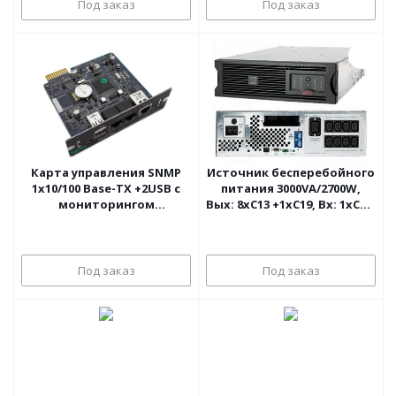
Под заказ
Под заказ
Карта управления SNMP
Источник бесперебойного
1х10/100 Base-TX +2USB с
питания 3000VA/2700W,
мониторингом
Вых: 8хC13 +1хC19, Вх: 1хC20,
параметров окружающей
230V, RS-232, 3U APC Smart-
среды APC Network
UPS XL
Management Card 2
Под заказ
Под заказ