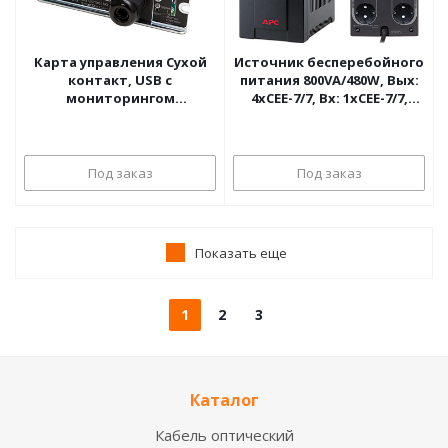
Карта управления Сухой
Источник бесперебойного
контакт, USB с
питания 800VA/480W, Вых:
мониторингом
4хCEE-7/7, Вх: 1хCEE-7/7,
параметров окружающей
230V, USB, APC Back-UPS
среды APC Dry Contact I/O
SmartSlot Card
Под заказ
Под заказ
Показать еще
1
2
3
Каталог
Кабель оптический