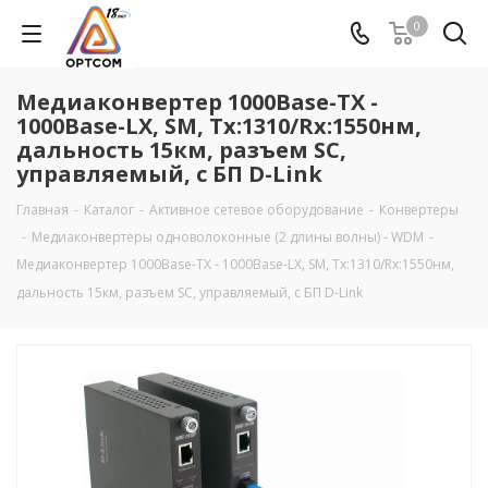
0
Медиаконвертер 1000Base-TX -
1000Base-LX, SM, Tx:1310/Rx:1550нм,
дальность 15км, разъем SC,
управляемый, с БП D-Link
Главная
-
Каталог
-
Активное сетевое оборудование
-
Конвертеры
-
Медиаконвертеры одноволоконные (2 длины волны) - WDM
-
Медиаконвертер 1000Base-TX - 1000Base-LX, SM, Tx:1310/Rx:1550нм,
дальность 15км, разъем SC, управляемый, с БП D-Link