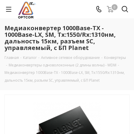
0
Медиаконвертер 1000Base-TX -
1000Base-LX, SM, Tx:1550/Rx:1310нм,
дальность 15км, разъем SC,
управляемый, с БП Planet
Главная
-
Каталог
-
Активное сетевое оборудование
-
Конвертеры
-
Медиаконвертеры одноволоконные (2 длины волны) - WDM
-
Медиаконвертер 1000Base-TX - 1000Base-LX, SM, Tx:1550/Rx:1310нм,
дальность 15км, разъем SC, управляемый, с БП Planet