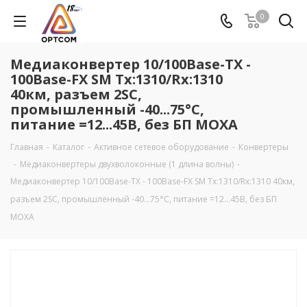
0
Медиаконвертер 10/100Base-TX -
100Base-FX SM Tx:1310/Rx:1310
40км, разъем 2SC,
промышленный -40...75°C,
питание =12...45В, без БП MOXA
Главная
-
Каталог
-
Активное сетевое оборудование
-
Конвертеры
-
Медиаконвертеры двухволоконные (1 длина волны)
-
Медиаконвертер 10/100Base-TX - 100Base-FX SM Tx:1310/Rx:1310 40км,
разъем 2SC, промышленный -40...75°C, питание =12...45В, без БП
MOXA