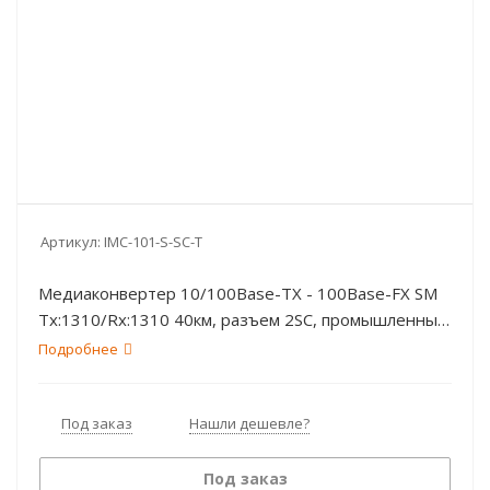
Артикул:
IMC-101-S-SC-T
Медиаконвертер 10/100Base-TX - 100Base-FX SM
Tx:1310/Rx:1310 40км, разъем 2SC, промышленный
-40...75°C, питание =12...45В, без БП MOXA
Подробнее
Под заказ
Нашли дешевле?
Под заказ